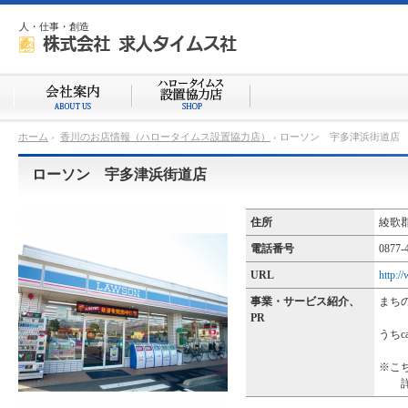
人・仕事・創造
ホーム
›
香川のお店情報（ハロータイムス設置協力店）
›
ローソン 宇多津浜街道店
ローソン 宇多津浜街道店
住所
綾歌
電話番号
0877-
URL
http:/
事業・サービス紹介、
まち
PR
うちc
※こ
詳し